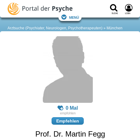
Suche
Login
Menü
Arztsuche (Psychiater, Neurologen, Psychotherapeuten)
München
0 Mal
Empfehlen
Prof. Dr. Martin Fegg