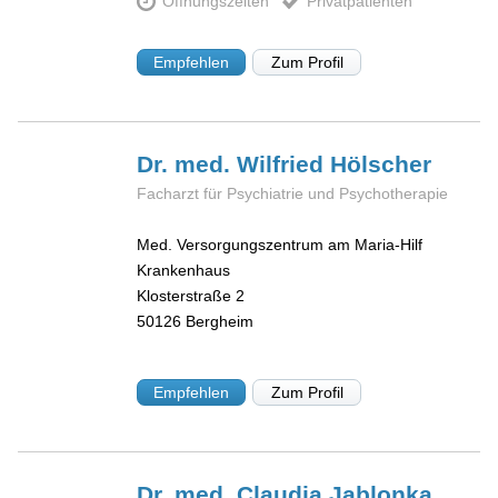
Öffnungszeiten
Privatpatienten
Empfehlen
Zum Profil
Dr. med. Wilfried
Hölscher
Facharzt für Psychiatrie und Psychotherapie
Med. Versorgungszentrum am Maria-Hilf
Krankenhaus
Klosterstraße 2
50126
Bergheim
Empfehlen
Zum Profil
Dr. med. Claudia
Jablonka