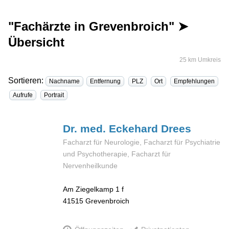
"Fachärzte in Grevenbroich" ➤
Übersicht
25 km Umkreis
Sortieren:
Nachname
Entfernung
PLZ
Ort
Empfehlungen
Aufrufe
Portrait
Dr. med. Eckehard
Drees
Facharzt für Neurologie, Facharzt für Psychiatrie
und Psychotherapie, Facharzt für
Nervenheilkunde
Am Ziegelkamp 1 f
41515
Grevenbroich