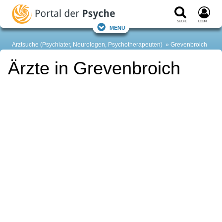
Suche
Login
Menü
Arztsuche (Psychiater, Neurologen, Psychotherapeuten)
Grevenbroich
Ärzte in Grevenbroich