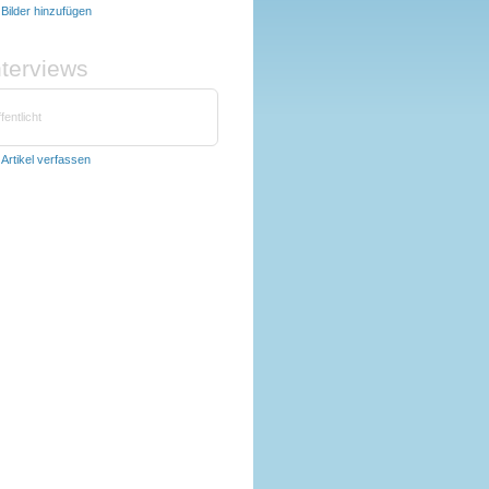
t
Bilder hinzufügen
nterviews
fentlicht
t
Artikel verfassen