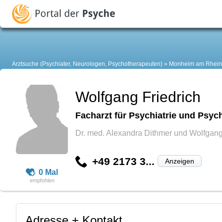
Arztsuche (Psychiater, Neurologen, Psychotherapeuten)
Monheim am Rhein
Wolfgang Friedrich
Facharzt für Psychiatrie und Psyc
Dr. med. Alexandra Dithmer und Wolfgang
+49 2173 3...
Anzeigen
0 Mal
Adresse + Kontakt