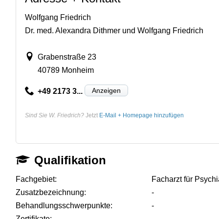
Wolfgang Friedrich
Dr. med. Alexandra Dithmer und Wolfgang Friedrich
Grabenstraße 23
40789 Monheim
Anzeigen
+49 2173 3...
Sind Sie W. Friedrich?
Jetzt
E-Mail + Homepage hinzufügen
Qualifikation
Fachgebiet:
Facharzt für Psych
Zusatzbezeichnung:
-
Behandlungsschwerpunkte:
-
Zertifikate:
-