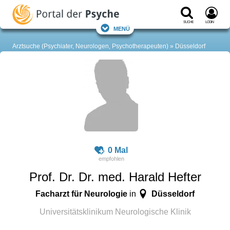
Suche
Login
Menü
Arztsuche (Psychiater, Neurologen, Psychotherapeuten)
Düsseldorf
0 Mal
Prof. Dr. Dr. med. Harald Hefter
Facharzt für Neurologie
Düsseldorf
in
Universitätsklinikum Neurologische Klinik