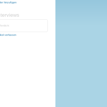
lder hinzufügen
nterviews
fentlicht
tikel verfassen