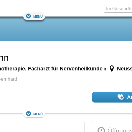
Menü
ohn
hotherapie, Facharzt für Nervenheilkunde
Neus
in
Bernhard
Ar
Menü
Öffnungs