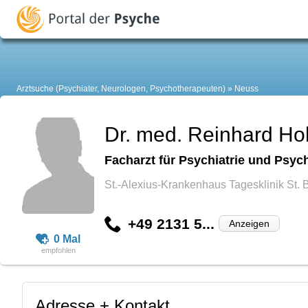
Arztsuche (Psychiater, Neurologen, Psychotherapeuten)
Neuss
Dr. med. Reinhard H
Facharzt für Psychiatrie und Psyc
St.-Alexius-Krankenhaus Tagesklinik St. 
+49 2131 5...
Anzeigen
0 Mal
Adresse + Kontakt