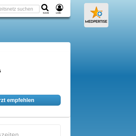
Suche
Login
s
zt empfehlen
zeiten