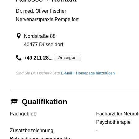
Dr. med. Oliver Fischer
Nervenarztpraxis Pempelfort
Nordstraße 88
40477 Düsseldorf
Anzeigen
+49 211 28...
Sind Sie Dr. Fischer?
Jetzt
E-Mail + Homepage hinzufügen
Qualifikation
Fachgebiet:
Facharzt für Neurol
Psychotherapie
Zusatzbezeichnung:
-
Behandlungsschwerpunkte:
-