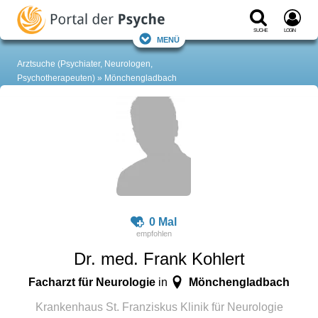
Suche
Login
Menü
Arztsuche (Psychiater, Neurologen,
Psychotherapeuten)
Mönchengladbach
0 Mal
Dr. med. Frank Kohlert
Facharzt für Neurologie
Mönchengladbach
in
Krankenhaus St. Franziskus Klinik für Neurologie