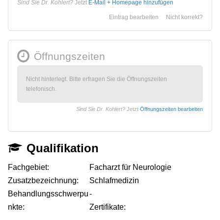
Sind Sie Dr. Kohlert?
Jetzt
E-Mail + Homepage hinzufügen
Eintrag bearbeiten
Nicht korrekt?
Öffnungszeiten
Nicht hinterlegt. Bitte erfragen Sie die Öffnungszeiten
telefonisch.
Sind Sie Dr. Kohlert?
Jetzt
Öffnungszeiten bearbeiten
Qualifikation
Fachgebiet:
Facharzt für Neurologie
Zusatzbezeichnung:
Schlafmedizin
Behandlungsschwerpu
-
nkte:
Zertifikate: