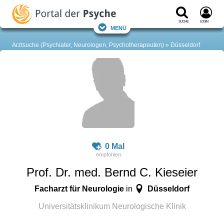
Suche
Login
Menü
Arztsuche (Psychiater, Neurologen, Psychotherapeuten)
Düsseldorf
0 Mal
Prof. Dr. med. Bernd C. Kieseier
Facharzt für Neurologie
Düsseldorf
in
Universitätsklinikum Neurologische Klinik