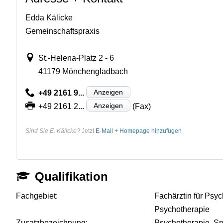
Edda Kälicke
Gemeinschaftspraxis
St.-Helena-Platz 2 - 6
41179 Mönchengladbach
Anzeigen
+49 2161 9...
Anzeigen
+49 2161 2...
(Fax)
Sind Sie E. Kälicke?
Jetzt
E-Mail + Homepage hinzufügen
Qualifikation
Fachgebiet:
Fachärztin für Psy
Psychotherapie
Zusatzbezeichnung:
Psychotherapie, Sp