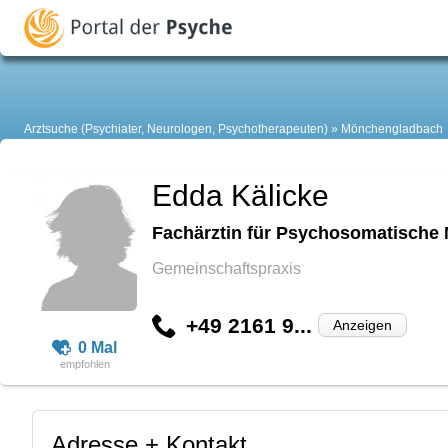
Arztsuche (Psychiater, Neurologen, Psychotherapeuten)
Mönchengladbach
Edda Kälicke
Fachärztin für Psychosomatische 
Gemeinschaftspraxis
+49 2161 9...
Anzeigen
0 Mal
Adresse + Kontakt