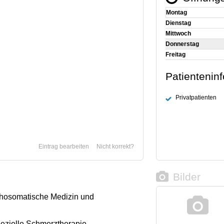
Montag
Dienstag
Mittwoch
Donnerstag
Freitag
Patientenin
Privatpatienten
Eintrag bearbeiten
Nicht korrekt?
Bilder
chosomatische Medizin und
ezielle Schmerztherapie