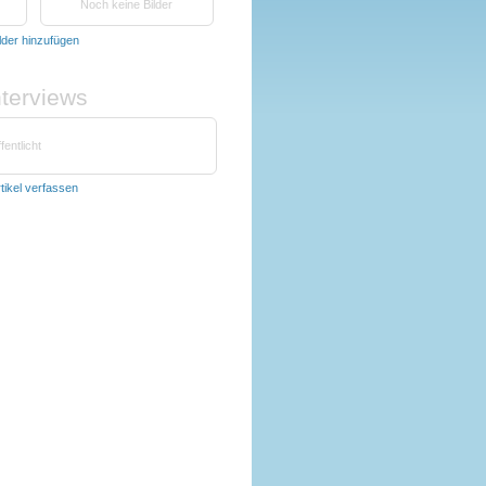
Noch keine Bilder
lder hinzufügen
nterviews
fentlicht
tikel verfassen