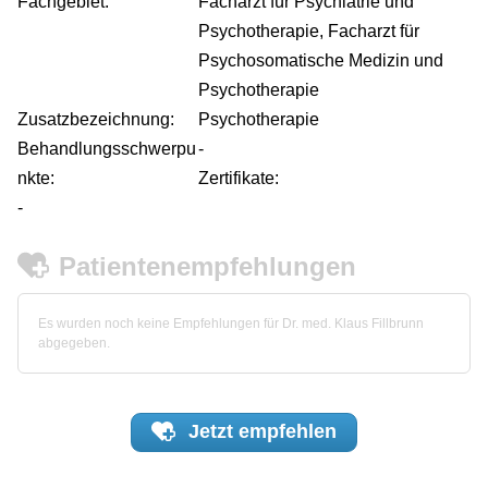
Fachgebiet:
Facharzt für Psychiatrie und
Psychotherapie, Facharzt für
Psychosomatische Medizin und
Psychotherapie
Zusatzbezeichnung:
Psychotherapie
Behandlungsschwerpu
-
nkte:
Zertifikate:
-
Patientenempfehlungen
Es wurden noch keine Empfehlungen für Dr. med. Klaus Fillbrunn
abgegeben.
Jetzt
empfehlen