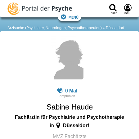
Suche
Login
Menü
Arztsuche (Psychiater, Neurologen, Psychotherapeuten)
Düsseldorf
0 Mal
Sabine Haude
Fachärztin für Psychiatrie und Psychotherapie
Düsseldorf
in
MVZ Fachärzte