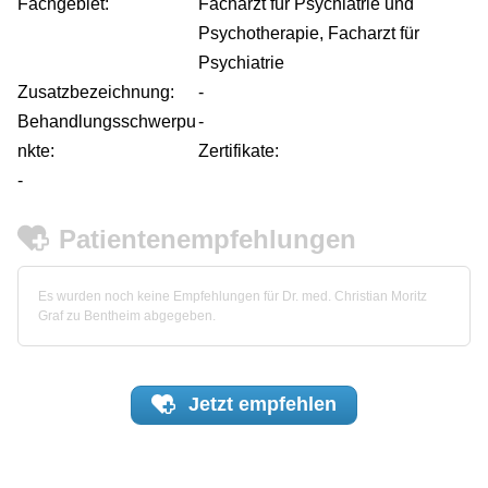
Fachgebiet:
Facharzt für Psychiatrie und
Psychotherapie, Facharzt für
Psychiatrie
Zusatzbezeichnung:
-
Behandlungsschwerpu
-
nkte:
Zertifikate:
-
Patientenempfehlungen
Es wurden noch keine Empfehlungen für Dr. med. Christian Moritz
Graf zu Bentheim abgegeben.
Jetzt
empfehlen