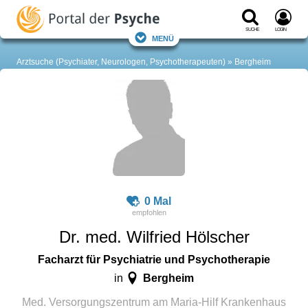
Suche
Login
Menü
Arztsuche (Psychiater, Neurologen, Psychotherapeuten)
Bergheim
0 Mal
Dr. med. Wilfried Hölscher
Facharzt für Psychiatrie und Psychotherapie
Bergheim
in
Med. Versorgungszentrum am Maria-Hilf Krankenhaus