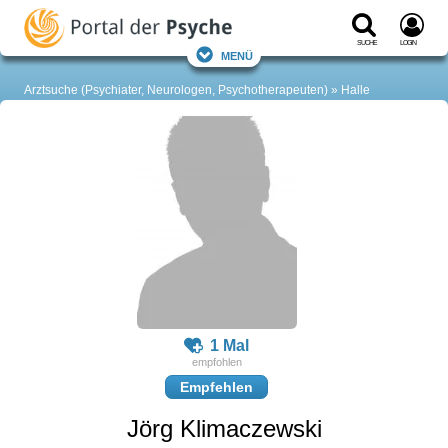
Suche
Login
Menü
Arztsuche (Psychiater, Neurologen, Psychotherapeuten)
Halle
1 Mal
Empfehlen
Jörg Klimaczewski