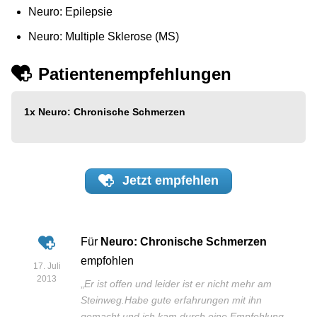
Neuro: Epilepsie
Neuro: Multiple Sklerose (MS)
Patientenempfehlungen
1x
Neuro: Chronische Schmerzen
Jetzt
empfehlen
Für
Neuro: Chronische Schmerzen
empfohlen
17. Juli
2013
„
Er ist offen und leider ist er nicht mehr am
Steinweg.Habe gute erfahrungen mit ihn
gemacht und ich kam durch eine Empfehlung