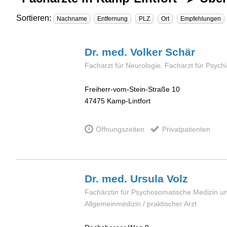
Sortieren:
Nachname
Entfernung
PLZ
Ort
Empfehlungen
Dr. med. Volker
Schär
Facharzt für Neurologie, Facharzt für Psych
Freiherr-vom-Stein-Straße 10
47475
Kamp-Lintfort
Öffnungszeiten
Privatpatienten
Dr. med. Ursula
Volz
Fachärztin für Psychosomatische Medizin u
Allgemeinmedizin / praktischer Arzt