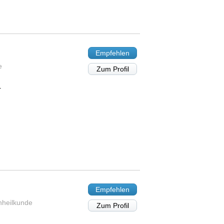
Empfehlen
e
Zum Profil
r
Empfehlen
nheilkunde
Zum Profil