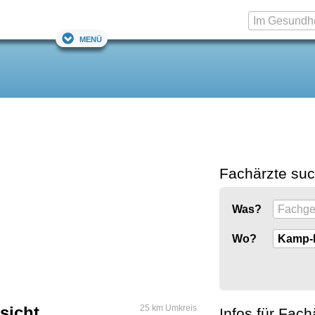
Menü
Fachärzte su
Was?
Wo?
sicht
25 km Umkreis
Infos für Fach