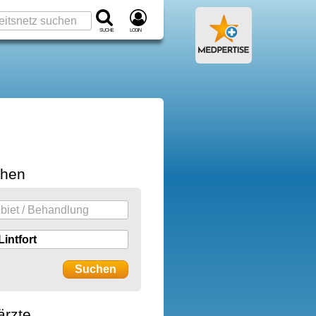
Suche
Login
chen
ärzte