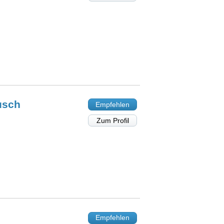
usch
Empfehlen
Zum Profil
Empfehlen