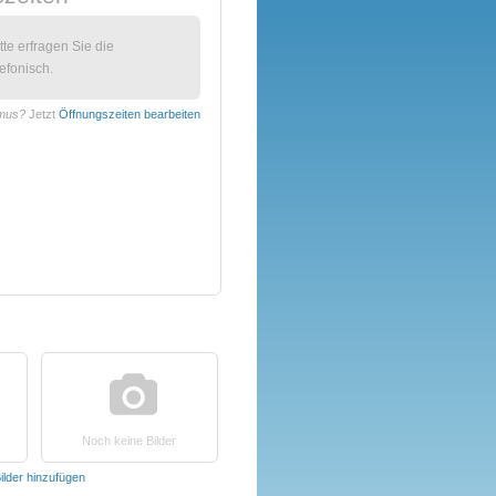
itte erfragen Sie die
efonisch.
smus?
Jetzt
Öffnungszeiten bearbeiten
Noch keine Bilder
ilder hinzufügen