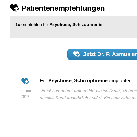
Patientenempfehlungen
1x
empfohlen für
Psychose, Schizophrenie
Jetzt
Dr. P. Asmus
em
Für
Psychose, Schizophrenie
empfohlen
„
Er ist kompetent und erklärt bis ins Detail, Unt
11. Juli
2012
anschließend ausführlich erklärt. Bin sehr zufriede
”