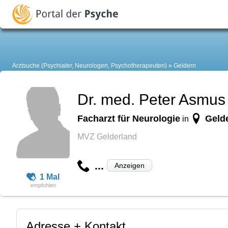
Arztsuche (Psychiater, Neurologen, Psychotherapeuten)
Geldern
Dr. med. Peter Asmus
Facharzt für Neurologie
Geld
in
MVZ Gelderland
...
Anzeigen
1 Mal
Adresse + Kontakt