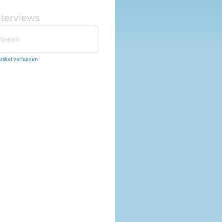
nterviews
fentlicht
rtikel verfassen