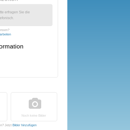
itte erfragen Sie die
efonisch.
Hensen?
arbeiten
formation
Noch keine Bilder
en?
Jetzt
Bilder hinzufügen