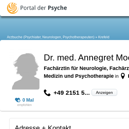
Arztsuche (Psychiater, Neurologen, Psychotherapeuten)
Krefeld
Dr. med. Annegret M
Fachärztin für Neurologie, Fachär
Medizin und Psychotherapie
in
+49 2151 5...
Anzeigen
0 Mal
Adresse + Kontakt