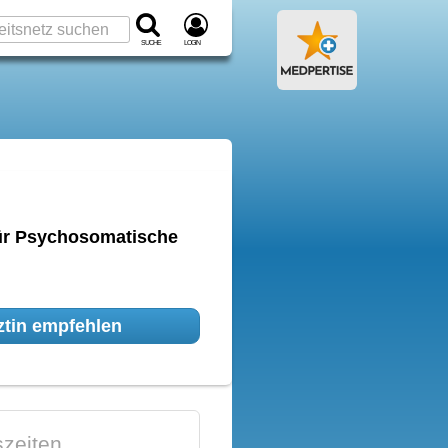
Suche
Login
 für Psychosomatische
tin empfehlen
zeiten