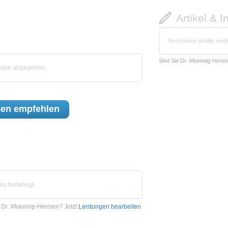
Artikel & I
Noch keine Inhalte veröf
Sind Sie Dr. Moennig-Hens
ensen abgegeben.
sen
empfehlen
s hinterlegt.
e Dr. Moennig-Hensen?
Jetzt
Leistungen bearbeiten
.