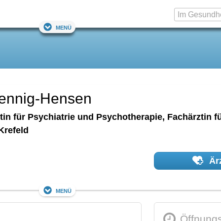
Menü
oennig-Hensen
ztin für Psychiatrie und Psychotherapie, Fachärztin
Krefeld
Ärz
Menü
Öffnungs