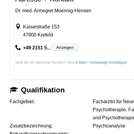
Dr. med. Annegret Moennig-Hensen
Kaiserstraße 153
47800 Krefeld
Anzeigen
+49 2151 5...
Sind Sie Dr. Moennig-Hensen?
Jetzt
E-Mail + Homepage hinzufügen
Qualifikation
Fachgebiet:
Fachärztin für Neur
Psychotherapie, Fa
und Psychotherapi
Zusatzbezeichnung:
Psychoanalyse
Behandlungsschwerpunkte:
-