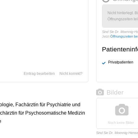
Nicht hinterlegt. B
Öffnungszeiten tel
Sind Sie Dr. Moennig-
Jetzt
Öffnungszeiten be
Patientenin
Privatpatienten
Eintrag bearbeiten
Nicht korrekt?
Bilder
ologie, Fachärztin für Psychiatrie und
chärztin für Psychosomatische Medizin
e
Noch keine Bilder
Sind Sie Dr. Moennig-Hens