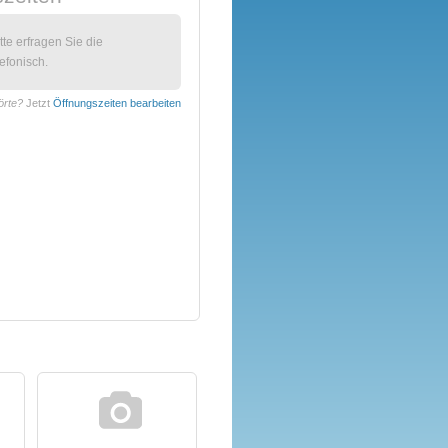
itte erfragen Sie die
efonisch.
örte?
Jetzt
Öffnungszeiten bearbeiten