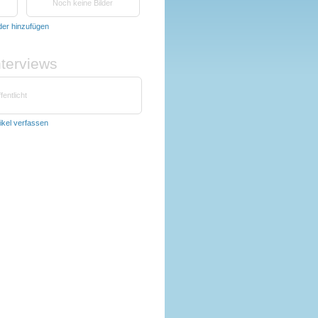
Noch keine Bilder
lder hinzufügen
nterviews
fentlicht
tikel verfassen