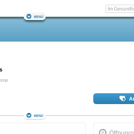
Menü
s
ahme
Ar
Menü
Öffnungs