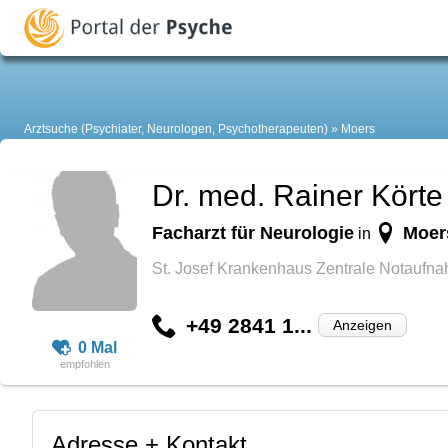
Arztsuche (Psychiater, Neurologen, Psychotherapeuten)
Moers
Dr. med. Rainer Körte
Facharzt für Neurologie
Moer
in
St. Josef Krankenhaus Zentrale Notaufn
+49 2841 1...
Anzeigen
0 Mal
Adresse + Kontakt