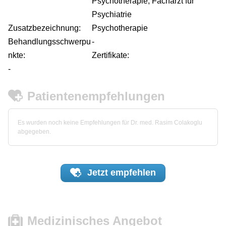
Psychotherapie, Facharzt für
Psychiatrie
Zusatzbezeichnung:
Psychotherapie
Behandlungsschwerpu
-
nkte:
Zertifikate:
-
Patientenempfehlungen
Es wurden noch keine Empfehlungen für Dr. med. Rasim Colakoglu
abgegeben.
Jetzt
empfehlen
Medizinisches Angebot