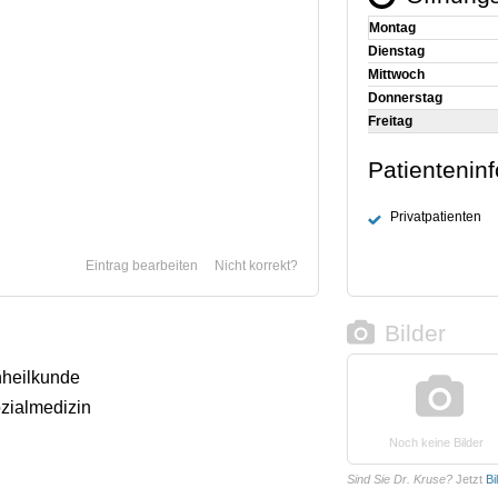
Montag
Dienstag
Mittwoch
Donnerstag
Freitag
Patientenin
Privatpatienten
Eintrag bearbeiten
Nicht korrekt?
Bilder
nheilkunde
zialmedizin
Noch keine Bilder
Sind Sie Dr. Kruse?
Jetzt
Bi