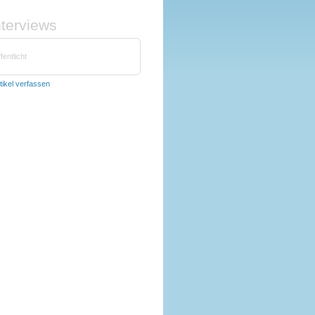
nterviews
fentlicht
tikel verfassen