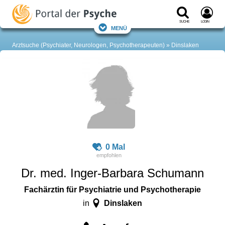
Suche
Login
Menü
Arztsuche (Psychiater, Neurologen, Psychotherapeuten)
Dinslaken
0 Mal
Dr. med. Inger-Barbara Schumann
Fachärztin für Psychiatrie und Psychotherapie
Dinslaken
in