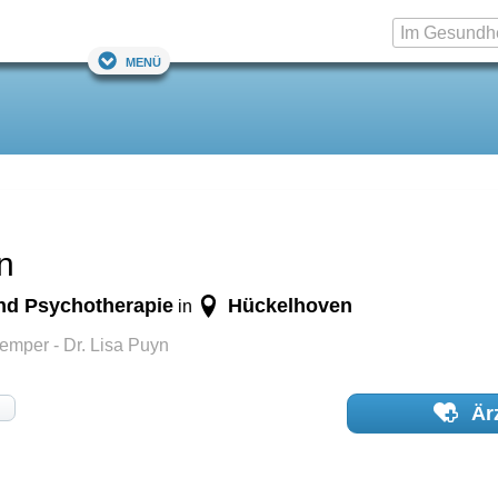
Menü
n
und Psychotherapie
Hückelhoven
in
emper - Dr. Lisa Puyn
Ärz