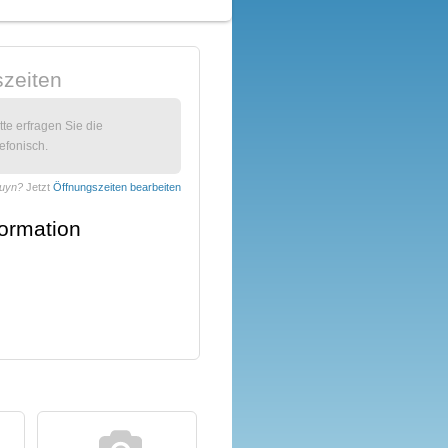
zeiten
itte erfragen Sie die
efonisch.
Puyn?
Jetzt
Öffnungszeiten bearbeiten
formation