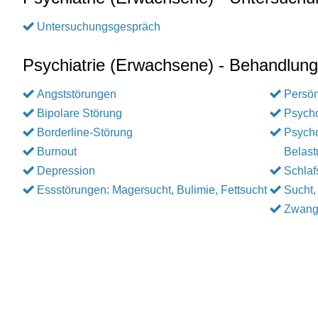
Untersuchungsgespräch
Psychiatrie (Erwachsene) - Behandlun
Angststörungen
Persön
Bipolare Störung
Psycho
Borderline-Störung
Psycho
Burnout
Belast
Depression
Schlaf
Essstörungen: Magersucht, Bulimie, Fettsucht
Sucht,
Zwang