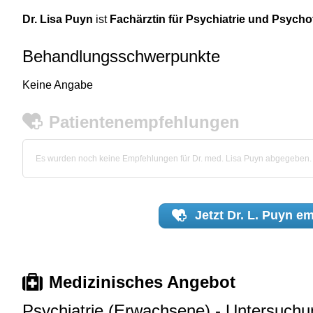
Dr. Lisa Puyn
ist
Fachärztin für Psychiatrie und Psycho
Behandlungsschwerpunkte
Keine Angabe
Patientenempfehlungen
Es wurden noch keine Empfehlungen für Dr. med. Lisa Puyn abgegeben.
Jetzt
Dr. L. Puyn
em
Medizinisches Angebot
Psychiatrie (Erwachsene) - Untersuch