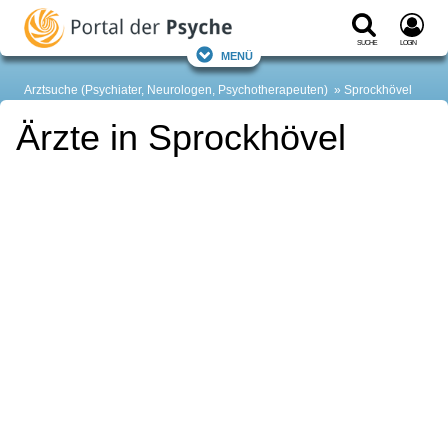
Suche
Login
Menü
Arztsuche (Psychiater, Neurologen, Psychotherapeuten)
Sprockhövel
Ärzte in Sprockhövel