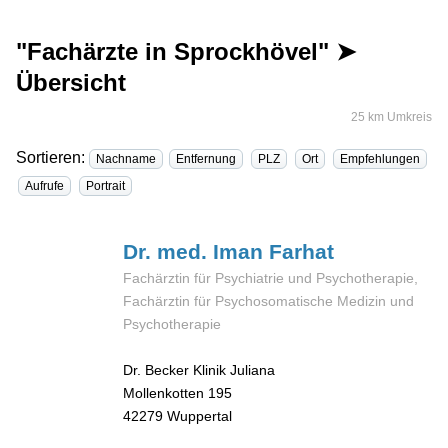
"Fachärzte in Sprockhövel" ➤
Übersicht
25 km Umkreis
Sortieren:
Nachname
Entfernung
PLZ
Ort
Empfehlungen
Aufrufe
Portrait
Dr. med. Iman
Farhat
Fachärztin für Psychiatrie und Psychotherapie,
Fachärztin für Psychosomatische Medizin und
Psychotherapie
Dr. Becker Klinik Juliana
Mollenkotten 195
42279
Wuppertal