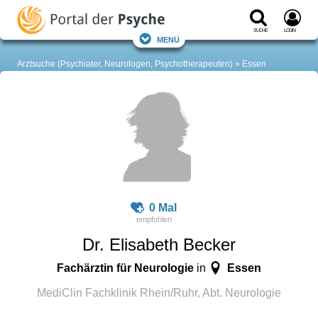
Suche
Login
Menü
Arztsuche (Psychiater, Neurologen, Psychotherapeuten)
Essen
0 Mal
Dr. Elisabeth Becker
Fachärztin für Neurologie
Essen
in
MediClin Fachklinik Rhein/Ruhr, Abt. Neurologie