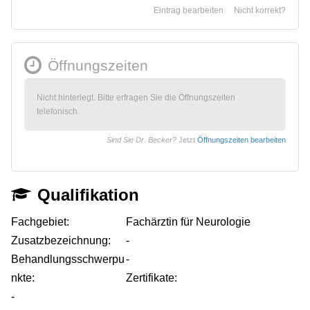
Eintrag bearbeiten
Nicht korrekt?
Öffnungszeiten
Nicht hinterlegt. Bitte erfragen Sie die Öffnungszeiten
telefonisch.
Sind Sie Dr. Becker?
Jetzt
Öffnungszeiten bearbeiten
Qualifikation
Fachgebiet:
Fachärztin für Neurologie
Zusatzbezeichnung:
-
Behandlungsschwerpu
-
nkte:
Zertifikate:
-