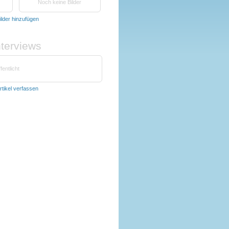
Noch keine Bilder
ilder hinzufügen
nterviews
fentlicht
rtikel verfassen