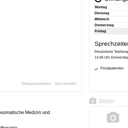
Montag
Dienstag
Mittwoch
Donnerstag
Freitag
Sprechzeite
Persönliche Telefons
14.00 Uhr Donnerstag
Privatpatienten
Eintrag bearbeiten
Nicht korrekt?
Bilder
osomatische Medizin und
otherapie