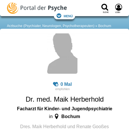
Suche
Login
Menü
Arztsuche (Psychiater, Neurologen, Psychotherapeuten)
Bochum
0 Mal
Dr. med. Maik Herberhold
Facharzt für Kinder- und Jugendpsychiatrie
Bochum
in
Dres. Maik Herberhold und Renate Gooßes