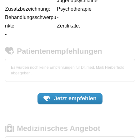
Jugendpsychiatrie
Zusatzbezeichnung:
Psychotherapie
Behandlungsschwerpu
-
nkte:
Zertifikate:
-
Patientenempfehlungen
Es wurden noch keine Empfehlungen für Dr. med. Maik Herberhold
abgegeben.
Jetzt
empfehlen
Medizinisches Angebot