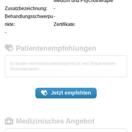
Medizin und Psychotherapie
Zusatzbezeichnung:
-
Behandlungsschwerpu
-
nkte:
Zertifikate:
-
Patientenempfehlungen
Es wurden noch keine Empfehlungen für Dr. med. Renate Krämer-
Paust abgegeben.
Jetzt
empfehlen
Medizinisches Angebot