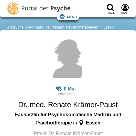
Suche
Login
Menü
Arztsuche (Psychiater, Neurologen, Psychotherapeuten)
Essen
0 Mal
Dr. med. Renate Krämer-Paust
Fachärztin für Psychosomatische Medizin und
Psychotherapie
Essen
in
Praxis Dr. Renate Krämer-Paust