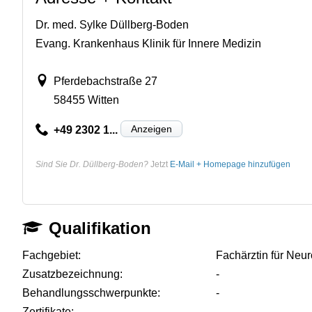
Dr. med. Sylke Düllberg-Boden
Evang. Krankenhaus Klinik für Innere Medizin
Pferdebachstraße 27
58455 Witten
Anzeigen
+49 2302 1...
Sind Sie Dr. Düllberg-Boden?
Jetzt
E-Mail + Homepage hinzufügen
Qualifikation
Fachgebiet:
Fachärztin für Neur
Zusatzbezeichnung:
-
Behandlungsschwerpunkte:
-
Zertifikate:
-