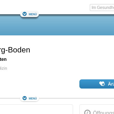
Menü
erg-Boden
ten
izin
Ärz
Menü
Öffnungs