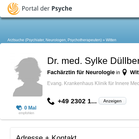
Arztsuche (Psychiater, Neurologen, Psychotherapeuten)
Witten
Dr. med. Sylke Düllb
Fachärztin für Neurologie
Wit
in
Evang. Krankenhaus Klinik für Innere Med
+49 2302 1...
Anzeigen
0 Mal
Adresse + Kontakt