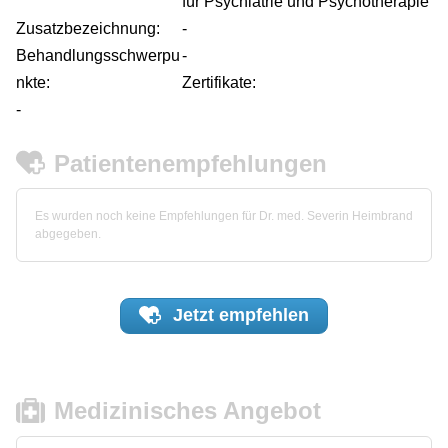
für Psychiatrie und Psychotherapie
Zusatzbezeichnung:
-
Behandlungsschwerpu
-
nkte:
Zertifikate:
-
Patientenempfehlungen
Es wurden noch keine Empfehlungen für Dr. med. Severin Heimbrand
abgegeben.
Jetzt
empfehlen
Medizinisches Angebot