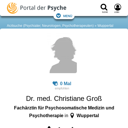
Suche
Login
Menü
Arztsuche (Psychiater, Neurologen, Psychotherapeuten)
Wuppertal
0 Mal
Dr. med. Christiane Groß
Fachärztin für Psychosomatische Medizin und
Psychotherapie
Wuppertal
in