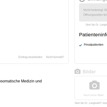
Nicht hinterlegt. B
Öffnungszeiten tel
Sind Sie Dr. Langk
Patientenin
Privatpatienten
Eintrag bearbeiten
Nicht korrekt?
Bilder
osomatische Medizin und
Noch keine Bilder
Sind Sie Dr. Langkafel?
Jet