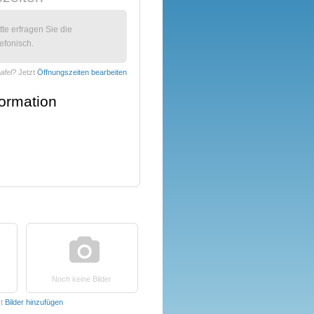
itte erfragen Sie die
efonisch.
afel?
Jetzt
Öffnungszeiten bearbeiten
formation
Noch keine Bilder
zt
Bilder hinzufügen