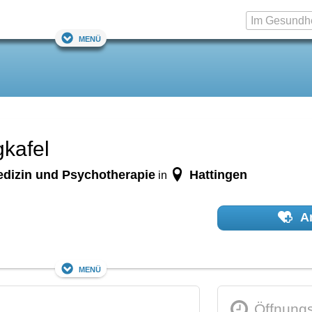
Menü
gkafel
edizin und Psychotherapie
Hattingen
in
Ar
Menü
Öffnungs