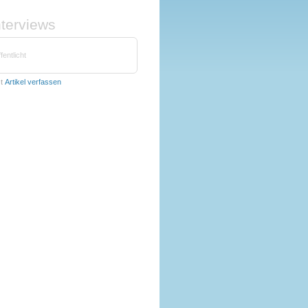
nterviews
fentlicht
zt
Artikel verfassen