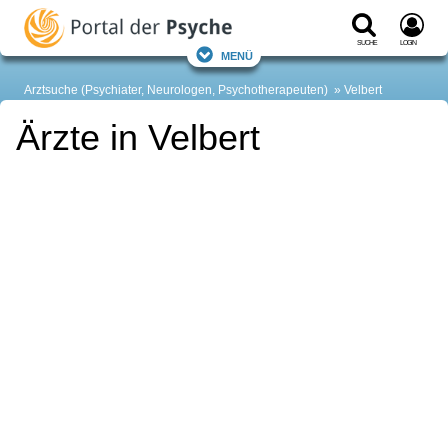
Suche
Login
Menü
Arztsuche (Psychiater, Neurologen, Psychotherapeuten)
Velbert
Ärzte in Velbert