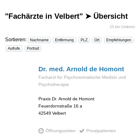
"Fachärzte in Velbert" ➤ Übersicht
25 km Umkreis
Sortieren:
Nachname
Entfernung
PLZ
Ort
Empfehlungen
Aufrufe
Portrait
Dr. med. Arnold
de Homont
Facharzt für Psychosomatische Medizin und
Psychotherapie
Praxis Dr. Arnold de Homont
Feuerdornstraße 16 a
42549
Velbert
Öffnungszeiten
Privatpatienten