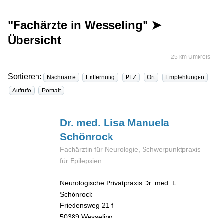
"Fachärzte in Wesseling" ➤
Übersicht
25 km Umkreis
Sortieren:
Nachname
Entfernung
PLZ
Ort
Empfehlungen
Aufrufe
Portrait
Dr. med. Lisa Manuela
Schönrock
Fachärztin für Neurologie, Schwerpunktpraxis
für Epilepsien
Neurologische Privatpraxis Dr. med. L.
Schönrock
Friedensweg 21 f
50389
Wesseling