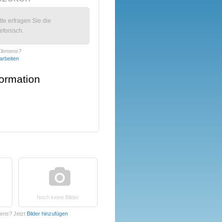
itte erfragen Sie die
efonisch.
 Clemens?
arbeiten
formation
Noch keine Bilder
mens?
Jetzt
Bilder hinzufügen