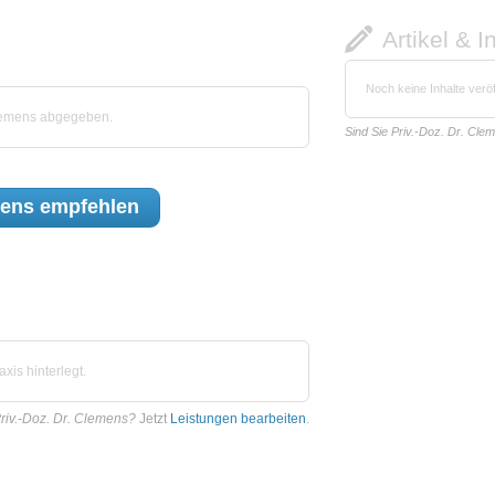
Artikel & I
Noch keine Inhalte veröf
Clemens abgegeben.
Sind Sie Priv.-Doz. Dr. Cle
mens
empfehlen
xis hinterlegt.
riv.-Doz. Dr. Clemens?
Jetzt
Leistungen bearbeiten
.