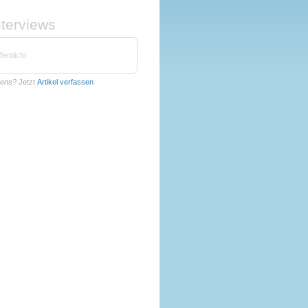
nterviews
fentlicht
mens?
Jetzt
Artikel verfassen