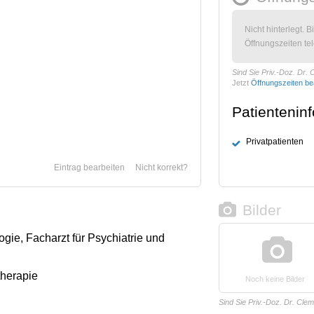
Nicht hinterlegt. B
Öffnungszeiten tel
Sind Sie Priv.-Doz. Dr.
Jetzt
Öffnungszeiten be
Patientenin
Privatpatienten
Eintrag bearbeiten
Nicht korrekt?
Bilder
ogie, Facharzt für Psychiatrie und
therapie
Noch keine Bilder
Sind Sie Priv.-Doz. Dr. Cle