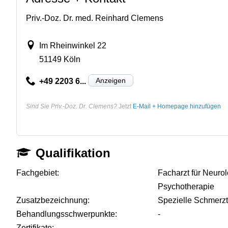
Priv.-Doz. Dr. med. Reinhard Clemens
Im Rheinwinkel 22
51149 Köln
Anzeigen
+49 2203 6...
Sind Sie Priv.-Doz. Dr. Clemens?
Jetzt
E-Mail + Homepage hinzufügen
Qualifikation
Fachgebiet:
Facharzt für Neurol
Psychotherapie
Zusatzbezeichnung:
Spezielle Schmerz
Behandlungsschwerpunkte:
-
Zertifikate:
-