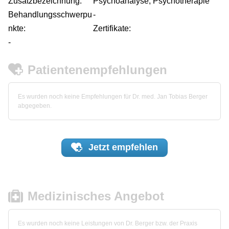
Zusatzbezeichnung:
Psychoanalyse, Psychotherapie
Behandlungsschwerpu
-
nkte:
Zertifikate:
-
Patientenempfehlungen
Es wurden noch keine Empfehlungen für Dr. med. Jan Tobias Berger
abgegeben.
Jetzt
empfehlen
Medizinisches Angebot
Es wurden noch keine Leistungen von Dr. Berger bzw. der Praxis