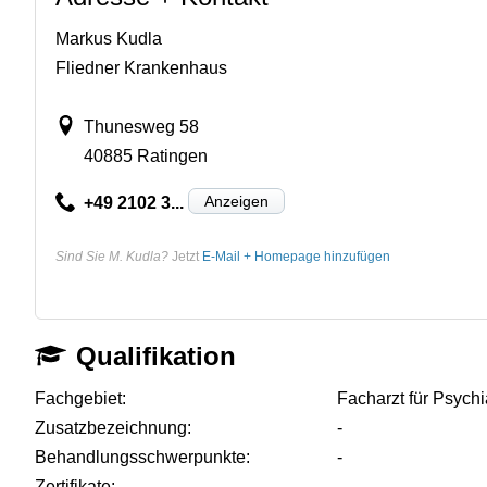
Markus Kudla
Fliedner Krankenhaus
Thunesweg 58
40885 Ratingen
Anzeigen
+49 2102 3...
Sind Sie M. Kudla?
Jetzt
E-Mail + Homepage hinzufügen
Qualifikation
Fachgebiet:
Facharzt für Psych
Zusatzbezeichnung:
-
Behandlungsschwerpunkte:
-
Zertifikate:
-