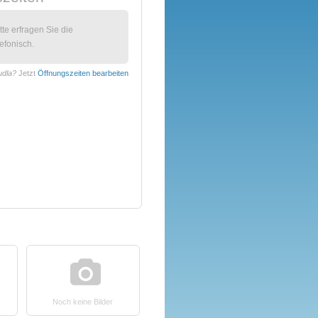
itte erfragen Sie die
efonisch.
udla?
Jetzt
Öffnungszeiten bearbeiten
Noch keine Bilder