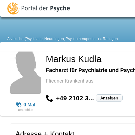
Arztsuche (Psychiater, Neurologen, Psychotherapeuten)
Ratingen
Markus Kudla
Facharzt für Psychiatrie und Psyc
Fliedner Krankenhaus
+49 2102 3...
Anzeigen
0 Mal
Adresse + Kontakt