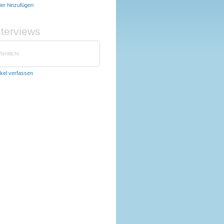
der hinzufügen
nterviews
fentlicht
ikel verfassen