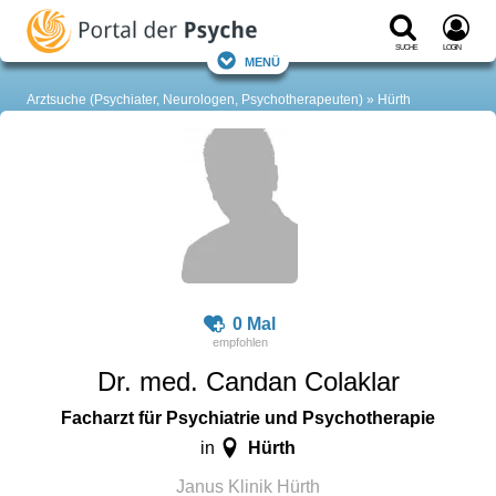
Suche
Login
Menü
Arztsuche (Psychiater, Neurologen, Psychotherapeuten)
Hürth
0 Mal
Dr. med. Candan Colaklar
Facharzt für Psychiatrie und Psychotherapie
Hürth
in
Janus Klinik Hürth