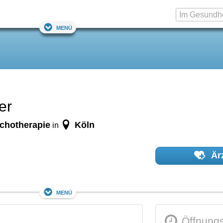
Menü
er
ychotherapie
Köln
in
Ärz
Menü
Öffnungs