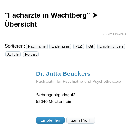
"Fachärzte in Wachtberg" ➤
Übersicht
25 km Umkreis
Sortieren:
Nachname
Entfernung
PLZ
Ort
Empfehlungen
Aufrufe
Portrait
Dr. Jutta
Beuckers
Fachärztin für Psychiatrie und Psychotherapie
Siebengebirgsring 42
53340
Meckenheim
Empfehlen
Zum Profil