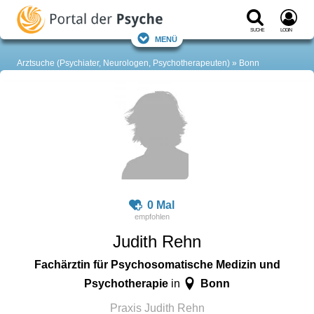
Suche
Login
Menü
Arztsuche (Psychiater, Neurologen, Psychotherapeuten)
Bonn
0 Mal
Judith Rehn
Fachärztin für Psychosomatische Medizin und
Psychotherapie
Bonn
in
Praxis Judith Rehn