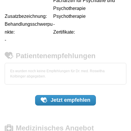
Fachärztin für Psychiatrie und
Psychotherapie
Zusatzbezeichnung:
Psychotherapie
Behandlungsschwerpu
-
nkte:
Zertifikate:
-
Patientenempfehlungen
Es wurden noch keine Empfehlungen für Dr. med. Roswitha
Kolbinger abgegeben.
Jetzt
empfehlen
Medizinisches Angebot