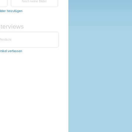
Noch keine Bilder
ilder hinzufügen
nterviews
fentlicht
rtikel verfassen