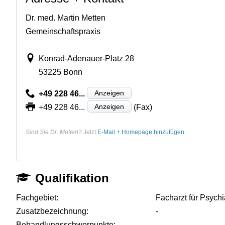
Dr. med. Martin Metten
Gemeinschaftspraxis
Konrad-Adenauer-Platz 28
53225 Bonn
Anzeigen
+49 228 46...
Anzeigen
+49 228 46...
(Fax)
Sind Sie Dr. Metten?
Jetzt
E-Mail + Homepage hinzufügen
Qualifikation
Fachgebiet:
Facharzt für Psych
Zusatzbezeichnung:
-
Behandlungsschwerpunkte:
-