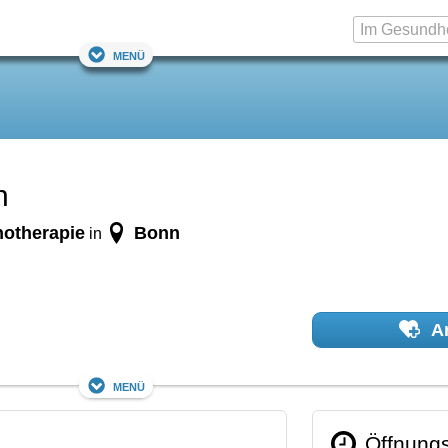
Menü
n
hotherapie
Bonn
in
Ar
Menü
Öffnungs