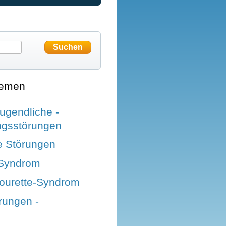
hemen
ugendliche -
ngsstörungen
e Störungen
-Syndrom
Tourette-Syndrom
rungen -
e