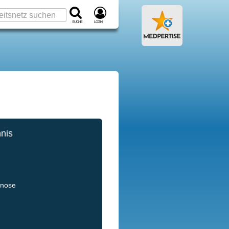
Suche
Login
hnis
gnose