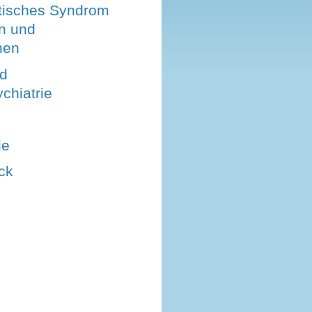
tisches Syndrom
rn und
hen
nd
chiatrie
e
ie
ck