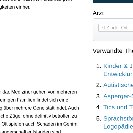
gkeiten einher.
Arzt
Verwandte T
Kinder & J
Entwicklu
Autistisch
nklar. Mediziner gehen von mehreren
Asperger
einigen Familien findet sich eine
Tics und 
g über mehrere Gene stattfindet. Auch
sche Züge, ohne definitiv betroffen zu
Sprachstö
. Oft spielen auch Schäden im Gehirn
Logopädi
wangerschaft entstanden sind.