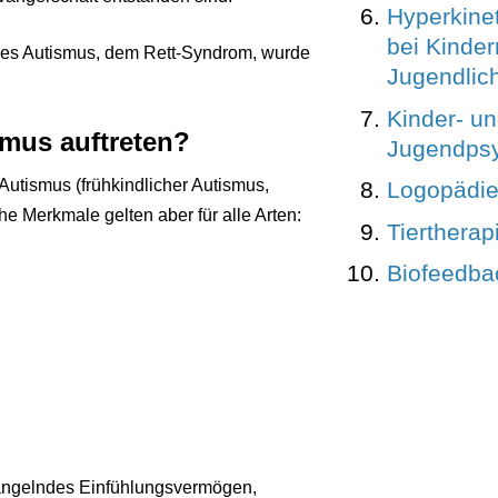
Hyperkine
bei Kinde
des Autismus, dem Rett-Syndrom, wurde
Jugendlic
Kinder- u
mus auftreten?
Jugendpsy
Autismus (frühkindlicher Autismus,
Logopädi
e Merkmale gelten aber für alle Arten:
Tiertherap
Biofeedba
angelndes Einfühlungsvermögen,