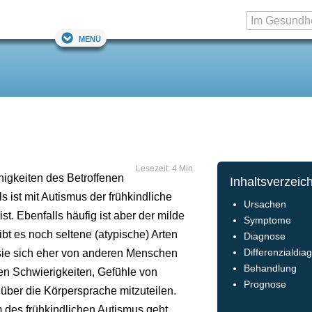
Menü
Lesezeit: 4 Min.
higkeiten des Betroffenen
Inhaltsverzeic
ist mit Autismus der frühkindliche
Ursachen
. Ebenfalls häufig ist aber der milde
Symptome
t es noch seltene (atypische) Arten
Diagnose
s sie sich eher von anderen Menschen
Differenzialdia
Behandlung
en Schwierigkeiten, Gefühle von
Prognose
ber die Körpersprache mitzuteilen.
 des frühkindlichen Autismus geht