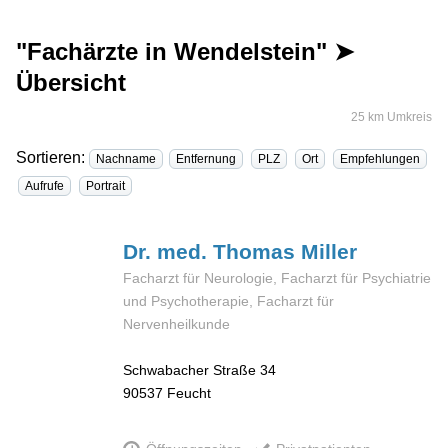
"Fachärzte in Wendelstein" ➤
Übersicht
25 km Umkreis
Sortieren:
Nachname
Entfernung
PLZ
Ort
Empfehlungen
Aufrufe
Portrait
Dr. med. Thomas
Miller
Facharzt für Neurologie, Facharzt für Psychiatrie
und Psychotherapie, Facharzt für
Nervenheilkunde
Schwabacher Straße 34
90537
Feucht