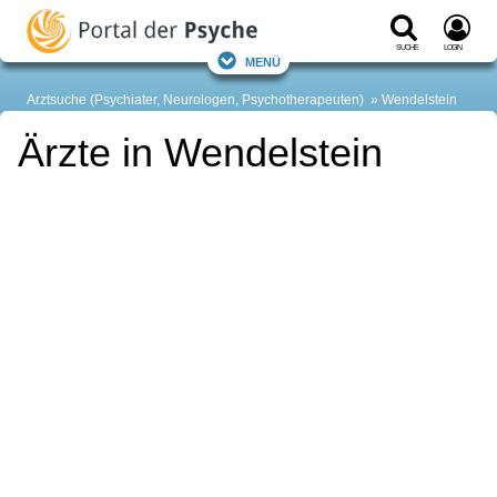
Suche
Login
Menü
Arztsuche (Psychiater, Neurologen, Psychotherapeuten)
Wendelstein
Ärzte in Wendelstein