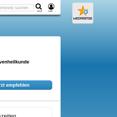
Suche
Login
rvenheilkunde
zt empfehlen
zeiten