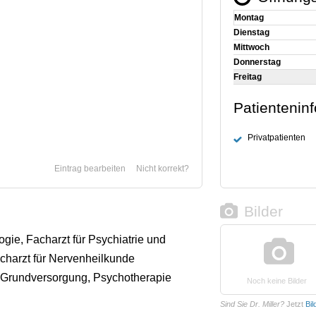
Montag
Dienstag
Mittwoch
Donnerstag
Freitag
Patientenin
Privatpatienten
Eintrag bearbeiten
Nicht korrekt?
Bilder
ogie, Facharzt für Psychiatrie und
charzt für Nervenheilkunde
Grundversorgung, Psychotherapie
Noch keine Bilder
Sind Sie Dr. Miller?
Jetzt
Bil