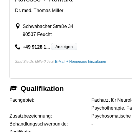
Dr. med. Thomas Miller
Schwabacher Straße 34
90537 Feucht
Anzeigen
+49 9128 1...
Sind Sie Dr. Miller?
Jetzt
E-Mail + Homepage hinzufügen
Qualifikation
Fachgebiet:
Facharzt für Neurol
Psychotherapie, Fa
Zusatzbezeichnung:
Psychosomatische 
Behandlungsschwerpunkte:
-
Zertifikate:
-