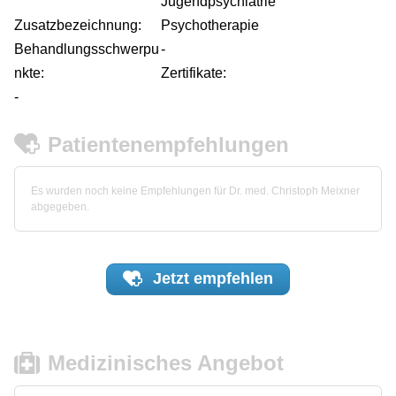
Jugendpsychiatrie
Zusatzbezeichnung:
Psychotherapie
Behandlungsschwerpu
-
nkte:
Zertifikate:
-
Patientenempfehlungen
Es wurden noch keine Empfehlungen für Dr. med. Christoph Meixner
abgegeben.
Jetzt
empfehlen
Medizinisches Angebot