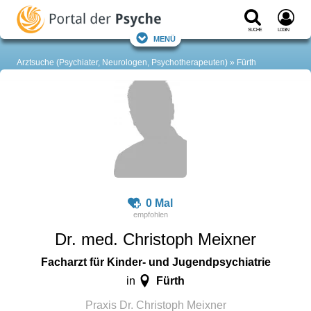
Suche
Login
Menü
Arztsuche (Psychiater, Neurologen, Psychotherapeuten)
Fürth
0 Mal
Dr. med. Christoph Meixner
Facharzt für Kinder- und Jugendpsychiatrie
Fürth
in
Praxis Dr. Christoph Meixner