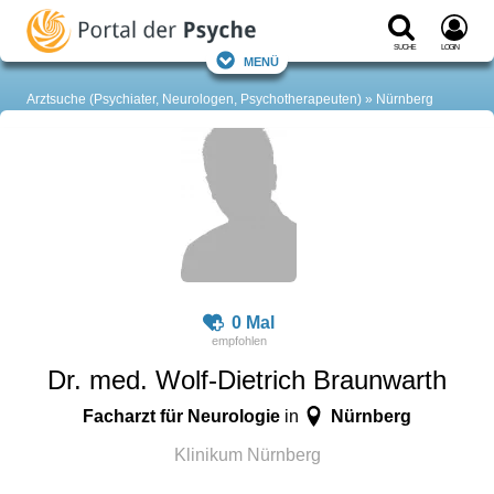
Suche
Login
Menü
Arztsuche (Psychiater, Neurologen, Psychotherapeuten)
Nürnberg
0 Mal
Dr. med. Wolf-Dietrich Braunwarth
Facharzt für Neurologie
Nürnberg
in
Klinikum Nürnberg