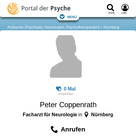
Suche
Login
Menü
Arztsuche (Psychiater, Neurologen, Psychotherapeuten)
Nürnberg
0 Mal
Peter Coppenrath
Facharzt für Neurologie
Nürnberg
in
Anrufen