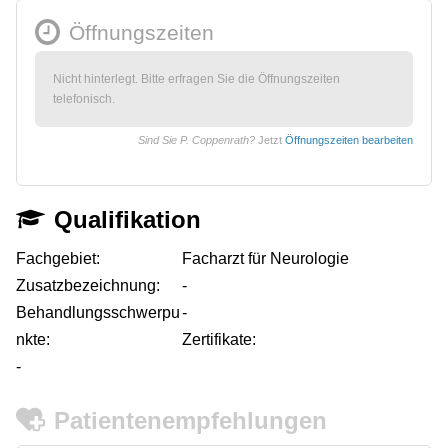
Öffnungszeiten
Nicht hinterlegt. Bitte erfragen Sie die Öffnungszeiten
telefonisch.
Sind Sie P. Coppenrath?
Jetzt
Öffnungszeiten bearbeiten
Qualifikation
Fachgebiet:
Facharzt für Neurologie
Zusatzbezeichnung:
-
Behandlungsschwerpu
-
nkte:
Zertifikate:
-
Patientenempfehlungen