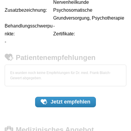
Nervenheilkunde
Zusatzbezeichnung:
Psychosomatische
Grundversorgung, Psychotherapie
Behandlungsschwerpu
-
nkte:
Zertifikate:
-
Patientenempfehlungen
Es wurden noch keine Empfehlungen für Dr. med. Frank Blaich-
Gewert abgegeben.
Jetzt
empfehlen
Medizinisches Angebot