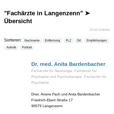
"Fachärzte in Langenzenn" ➤
Übersicht
25 km Umkreis
Sortieren:
Nachname
Entfernung
PLZ
Ort
Empfehlungen
Aufrufe
Portrait
Dr. med. Anita
Bardenbacher
Fachärztin für Neurologie, Fachärztin für
Psychiatrie und Psychotherapie, Fachärztin für
Psychiatrie
Dres. Ariane Pach und Anita Bardenbacher
Friedrich-Ebert-Straße 17
90579
Langenzenn