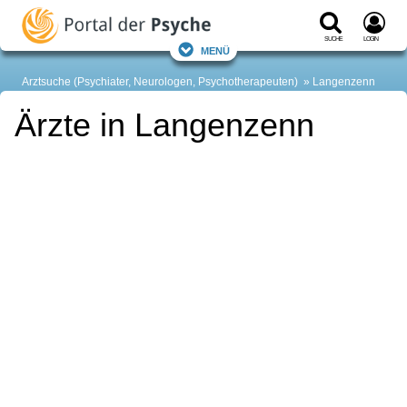
Suche
Login
Menü
Arztsuche (Psychiater, Neurologen, Psychotherapeuten)
Langenzenn
Ärzte in Langenzenn